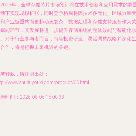
到2026年，全球存储芯片市场预计将在技术创新和应用需求的双
驱动下实现规模扩张，同时竞争格局将因技术多元化、区域力量
化和产业链重构而更趋动态复杂。数据处理和存储支持服务作为
键赋能环节，其发展将进一步提升存储系统的整体效能与智能化
平。对于行业参与者而言，持续投资研发、灵活调整战略并深化
态合作，将是把握未来机遇的关键。
如若转载，请注明出处：
ttp://www.shuduyouxi.com/product/60.html
新时间：2026-08-06 15:00:33