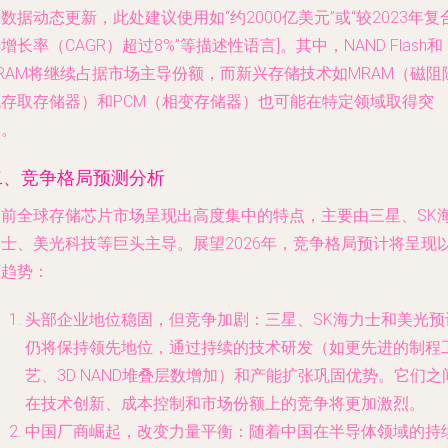
数据动态更新，此处建议使用如“约2000亿美元”或“较2023年复
增长率（CAGR）超过8%”等描述性语言]。其中，NAND Flash和
RAM将继续占据市场主导份额，而新兴存储技术如MRAM（磁阻
机存取存储器）和PCM（相变存储器）也可能在特定领域取得突
破。
二、竞争格局预测分析
当前全球存储芯片市场呈现出高度集中的特点，主要由三星、SK
力士、美光科技等巨头主导。展望2026年，竞争格局预计将呈现
下趋势：
头部企业地位稳固，但竞争加剧
：三星、SK海力士和美光预
仍将保持领先地位，通过持续的技术研发（如更先进的制程
艺、3D NAND堆叠层数增加）和产能扩张巩固优势。它们之
在技术创新、成本控制和市场份额上的竞争将更加激烈。
中国厂商崛起，改变力量平衡
：随着中国在半导体领域的持