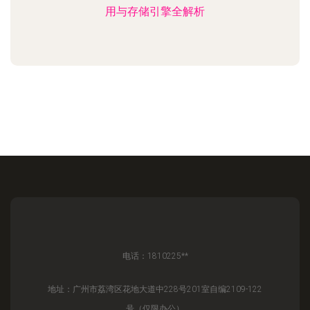
用与存储引擎全解析
电话：1810225**
地址：广州市荔湾区花地大道中228号201室自编2109-122
号（仅限办公）