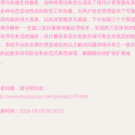
处理与存储支持服务。这种体系结构充分适应了现代计算资源在
备多样动态流动性后的新型工作负载，为用户信息管理提供了可
且高性能的强大底座。以此深度概述为基础，下分别就三个方面
行展开解析——支援L2及轻量级传输处理技术；实现跨三层体系的
据有序任务流程编排；设计兼容多层次有效存储可靠支持底层的
力。系统平台的支撑作用是稳定的以之解决问题持续升华之一致
标的起航安排实际业务的范式典范体现，赋能能自动扩张扩展核
心。
如若转载，请注明出处：
ttp://www.shuduyouxi.com/product/76.html
新时间：2026-08-08 06:38:02