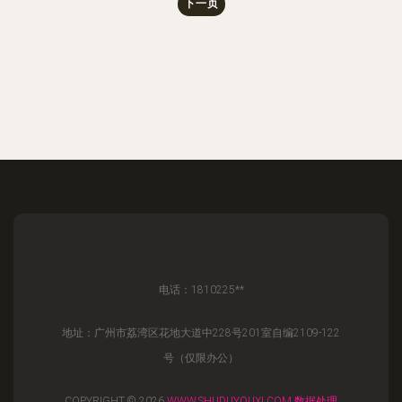
下一页
电话：1810225**
地址：广州市荔湾区花地大道中228号201室自编2109-122
号（仅限办公）
COPYRIGHT © 2026
WWW.SHUDUYOUXI.COM
数据处理