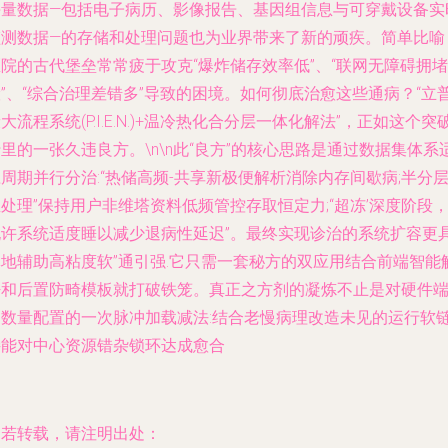
海量数据—包括电子病历、影像报告、基因组信息与可穿戴设备实
监测数据—的存储和处理问题也为业界带来了新的顽疾。简单比喻
院的古代堡垒常常疲于攻克“爆炸储存效率低”、“联网无障碍拥堵
”、“综合治理差错多”导致的困境。如何彻底治愈这些通病？“立
大流程系统(P.I.E.N.)+温冷热化合分层一体化解法”，正如这个突
里的一张久违良方。\n\n此“良方”的核心思路是通过数据集体系
周期并行分治:“热储高频-共享新极便解析消除内存间歇病;半分
处理”保持用户非维塔资料低频管控存取恒定力;“超冻’深度阶段
允许系统适度睡以减少退病性延迟”。最终实现诊治的系统扩容更
体地辅助高粘度软”通引强.它只需一套秘方的双应用结合前端智能
密和后置防畸模板就打破铁笼。真正之方剂的凝炼不止是对硬件
口数量配置的一次脉冲加载减法:结合老慢病理改造未见的运行软
接能对中心资源错杂锁环达成愈合
如若转载，请注明出处：