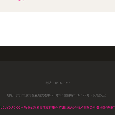
电话：1810225**
地址：广州市荔湾区花地大道中228号201室自编2109-122号（仅限办公）
UDUYOUXI.COM
数据处理和存储支持服务
广州品松软件技术有限公司
数据处理和存